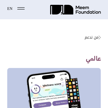
EN
Ski
t
conten
من ندعم
عالمي