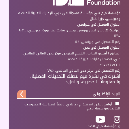
مؤسسة ميم هي مؤسسة مسجلة في دبي، الإمارات العربية المتحدة
وجيرنسي، جزر القنال
العنوان المسجل في جيرنسي
إليزابيث هاوس، ليس رووتس برييس، سانت بيتر بورت، جيرنسي، GY1
1EW
رقم التسجيل في جيرنسي: ١٢٤
العنوان المسجل في دبي
الطابق ١ أفينيو البوابة ـ القسم الجنوبي مركز دبي المالي العالمي،
دبي، ٥٠٧٢١١ الإمارات العربية المتحدة
٩٧١٤٢٢٧٩٦٦٦+
رقم التسجيل في مركز دبي المالي العالمي: ٧٧٤٠
اشترك في نشرة ميم لتصلك التحديثات الفصلية،
والمعلومات الحصرية، والمزيد.
أوافق على استخدام بياناتي وفقاً لسياسة
الخصوصية
الخاصة
بمؤسسة ميم.
مؤسسة ميم, ٢٠٢٥
©