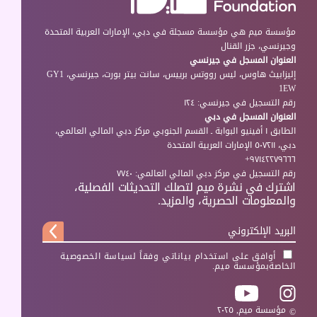
مؤسسة ميم هي مؤسسة مسجلة في دبي، الإمارات العربية المتحدة
وجيرنسي، جزر القنال
العنوان المسجل في جيرنسي
إليزابيث هاوس، ليس رووتس برييس، سانت بيتر بورت، جيرنسي، GY1
1EW
رقم التسجيل في جيرنسي: ١٢٤
العنوان المسجل في دبي
الطابق ١ أفينيو البوابة ـ القسم الجنوبي مركز دبي المالي العالمي،
دبي، ٥٠٧٢١١ الإمارات العربية المتحدة
٩٧١٤٢٢٧٩٦٦٦+
رقم التسجيل في مركز دبي المالي العالمي: ٧٧٤٠
اشترك في نشرة ميم لتصلك التحديثات الفصلية،
والمعلومات الحصرية، والمزيد.
أوافق على استخدام بياناتي وفقاً لسياسة
الخصوصية
الخاصة
بمؤسسة ميم.
مؤسسة ميم, ٢٠٢٥
©