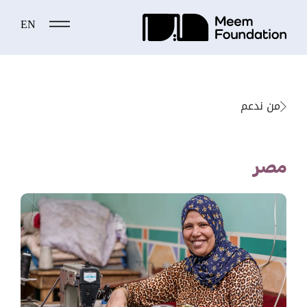
EN
Ski
t
conten
من ندعم
مصر